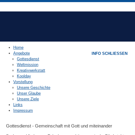
Home
Angebote
INFO SCHLIESSEN
Gottesdienst
Weltmission
Kreativwerkstatt
Koolday
Vorstellung
Unsere Geschichte
Unser Glaube
Unsere Ziele
Links
Impressum
Gottesdienst - Gemeinschaft mit Gott und miteinander